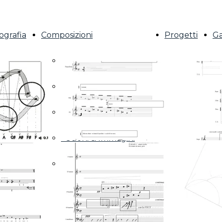
ografia
Composizioni
Progetti
Ga
Seleziona
- Composizioni
- Suoni & Immagini
- Partiture